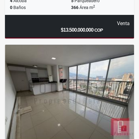
4
Alcoba
5
Parqueadero
2
0
Baños
366
Área m
Venta
$13.500.000.000
COP