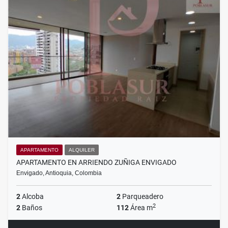
APARTAMENTO
ALQUILER
APARTAMENTO EN ARRIENDO ZUÑIGA ENVIGADO
Envigado, Antioquia, Colombia
2
Alcoba
2
Parqueadero
2
2
Baños
112
Área m