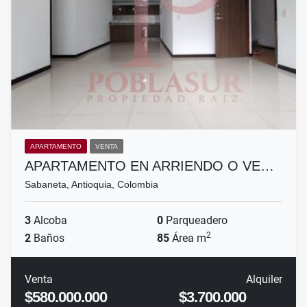
APARTAMENTO
VENTA
APARTAMENTO EN ARRIENDO O VE…
Sabaneta, Antioquia, Colombia
3
Alcoba
0
Parqueadero
2
2
Baños
85
Área m
Venta
Alquiler
$580.000.000
$3.700.000