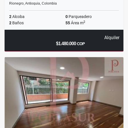
Rionegro, Antioquia, Colombia
2
Alcoba
0
Parqueadero
2
2
Baños
55
Área m
Alquiler
$1.480.000
COP