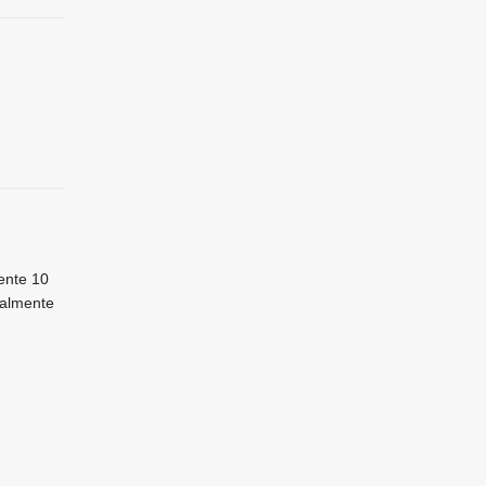
ente 10
talmente