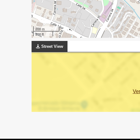
200 m
500 ft
Street View
Ve