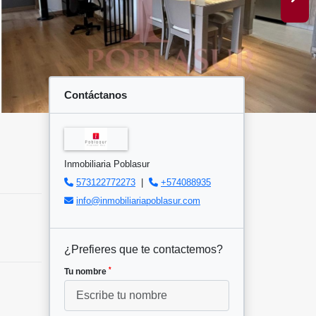
Contáctanos
Inmobiliaria Poblasur
573122772273
|
+574088935
info@inmobiliariapoblasur.com
¿Prefieres que te contactemos?
*
Tu nombre