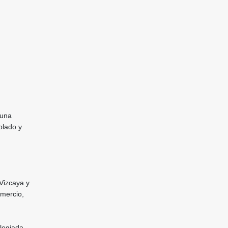
 una
blado y
Vizcaya y
omercio,
legiada,