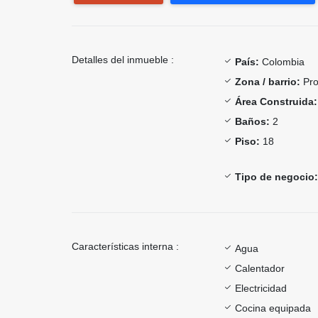
Detalles del inmueble :
País:
Colombia
Zona / barrio:
Pro
Área Construida:
Baños:
2
Piso:
18
Tipo de negocio:
Características interna :
Agua
Calentador
Electricidad
Cocina equipada