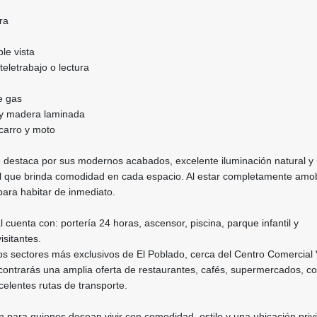
ra
le vista
 teletrabajo o lectura
e gas
 y madera laminada
carro y moto
 destaca por sus modernos acabados, excelente iluminación natural y
nal que brinda comodidad en cada espacio. Al estar completamente amo
 para habitar de inmediato.
 cuenta con: portería 24 horas, ascensor, piscina, parque infantil y
sitantes.
os sectores más exclusivos de El Poblado, cerca del Centro Comercial 
ontrarás una amplia oferta de restaurantes, cafés, supermercados, c
celentes rutas de transporte.
 para quienes desean vivir con comodidad, estilo y una ubicación privi