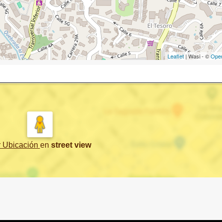
Leaflet
| Wasi - ©
Ope
r Ubicación
en
street view