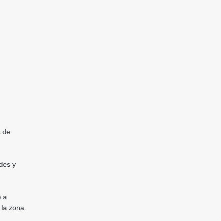
s de
rdes y
o a
 la zona.