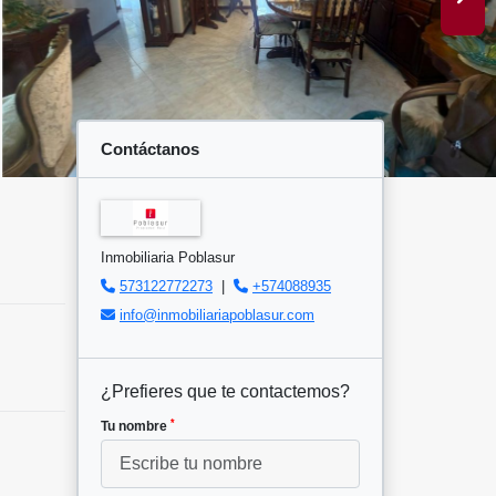
Contáctanos
Inmobiliaria Poblasur
573122772273
|
+574088935
info@inmobiliariapoblasur.com
¿Prefieres que te contactemos?
*
Tu nombre