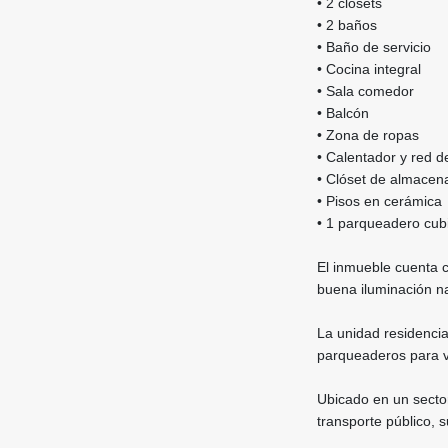
• 2 clósets
• 2 baños
• Baño de servicio
• Cocina integral
• Sala comedor
• Balcón
• Zona de ropas
• Calentador y red d
• Clóset de almacen
• Pisos en cerámica
• 1 parqueadero cub
El inmueble cuenta c
buena iluminación na
La unidad residencial
parqueaderos para vi
Ubicado en un sector
transporte público, 