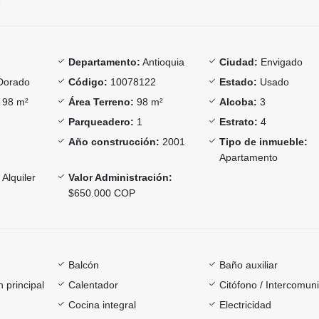
Departamento:
Antioquia
Ciudad:
Envigado
Dorado
Código:
10078122
Estado:
Usado
98 m²
Área Terreno:
98 m²
Alcoba:
3
Parqueadero:
1
Estrato:
4
Año construcción:
2001
Tipo de inmueble:
Apartamento
Alquiler
Valor Administración:
$650.000 COP
Balcón
Baño auxiliar
 principal
Calentador
Citófono / Intercomun
Cocina integral
Electricidad