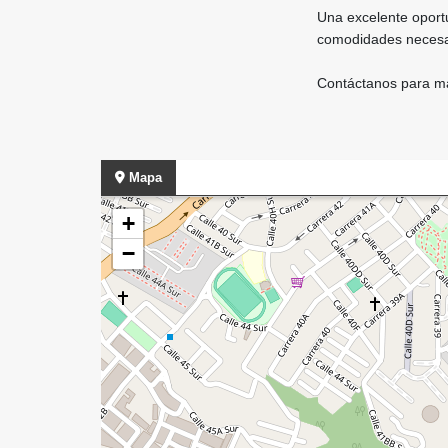
Una excelente oportu
comodidades necesari
Contáctanos para má
Mapa
+
−