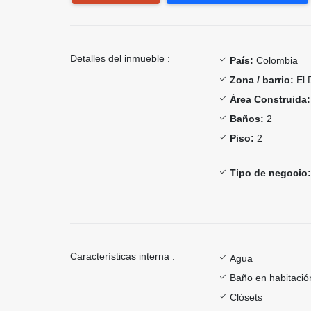
Detalles del inmueble :
País:
Colombia
Zona / barrio:
El 
Área Construida:
Baños:
2
Piso:
2
Tipo de negocio:
Características interna :
Agua
Baño en habitación
Clósets