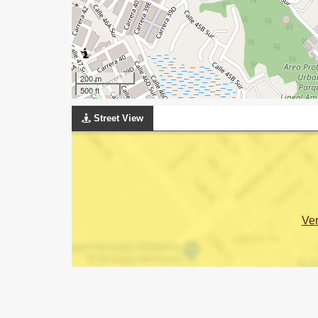
200 m
500 ft
Street View
Ve