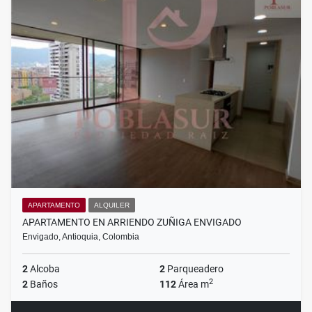
APARTAMENTO
ALQUILER
APARTAMENTO EN ARRIENDO ZUÑIGA ENVIGADO
Envigado, Antioquia, Colombia
2
Alcoba
2
Parqueadero
2
2
Baños
112
Área m