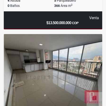
4
Alcoba
5
Parqueadero
2
0
Baños
366
Área m
Venta
$13.500.000.000
COP