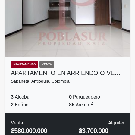
APARTAMENTO
VENTA
APARTAMENTO EN ARRIENDO O VE…
Sabaneta, Antioquia, Colombia
3
Alcoba
0
Parqueadero
2
2
Baños
85
Área m
Venta
Alquiler
$580.000.000
$3.700.000