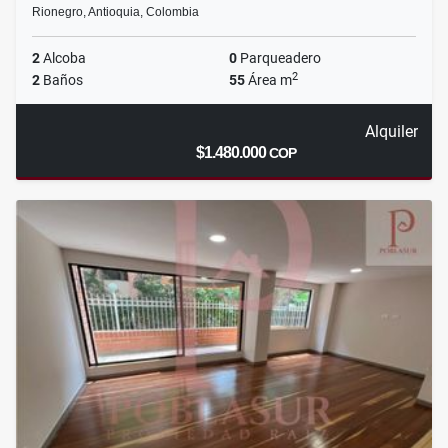
Rionegro, Antioquia, Colombia
2
Alcoba
0
Parqueadero
2
2
Baños
55
Área m
Alquiler
$1.480.000
COP