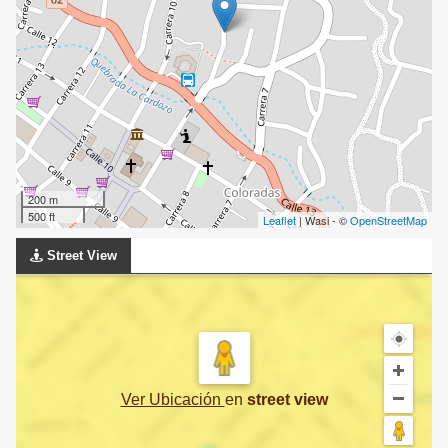
200 m
500 ft
Leaflet
| Wasi - ©
OpenStreetMap
Street View
Ver Ubicación
en
street view