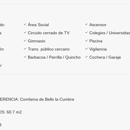
ado
Área Social
Ascensor
a
Circuito cerrado de TV
Colegios / Universida
Gimnasio
Piscina
ón
Trans. público cercano
Vigilancia
Barbacoa / Parrilla / Quincho
Cochera / Garaje
r
ENCIA: Comfama de Bello la Cumbre
: 60.7 m2
3