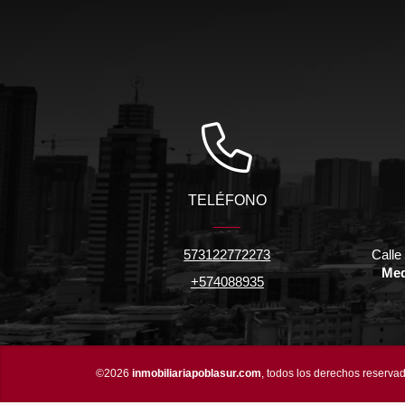
TELÉFONO
573122772273
Calle
Med
+574088935
©2026
inmobiliariapoblasur.com
, todos los derechos reserva