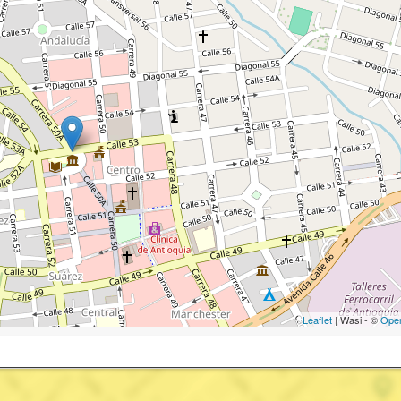
Leaflet
| Wasi - ©
Ope