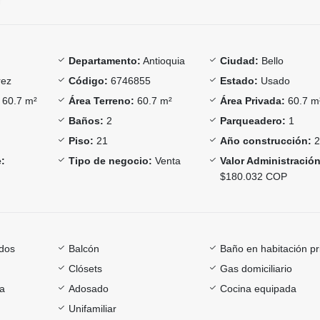
Departamento:
Antioquia
Ciudad:
Bello
ez
Código:
6746855
Estado:
Usado
60.7 m²
Área Terreno:
60.7 m²
Área Privada:
60.7 m
Baños:
2
Parqueadero:
1
Piso:
21
Año construcción:
2
:
Tipo de negocio:
Venta
Valor Administración
$180.032 COP
dos
Balcón
Baño en habitación pr
Clósets
Gas domiciliario
ía
Adosado
Cocina equipada
Unifamiliar