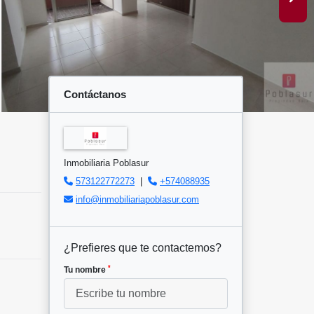
Contáctanos
Inmobiliaria Poblasur
573122772273
|
+574088935
info@inmobiliariapoblasur.com
¿Prefieres que te contactemos?
*
Tu nombre