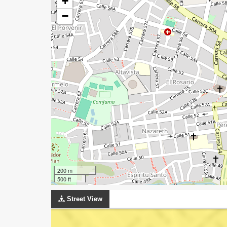
+
−
200 m
500 ft
Street View