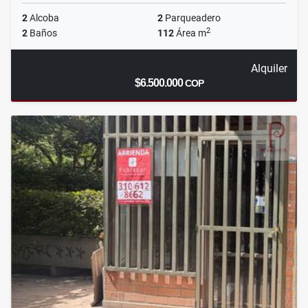
2
Alcoba
2
Parqueadero
2
2
Baños
112
Área m
Alquiler
$6.500.000
COP