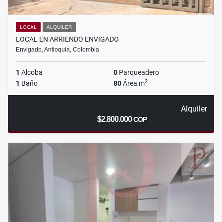
LOCAL
ALQUILER
LOCAL EN ARRIENDO ENVIGADO
Envigado, Antioquia, Colombia
1
Alcoba
0
Parqueadero
2
1
Baño
80
Área m
Alquiler
$2.800.000
COP