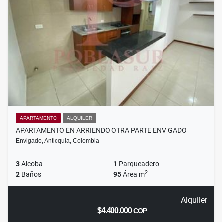
APARTAMENTO
ALQUILER
APARTAMENTO EN ARRIENDO OTRA PARTE ENVIGADO
Envigado, Antioquia, Colombia
3
Alcoba
1
Parqueadero
2
2
Baños
95
Área m
Alquiler
$4.400.000
COP