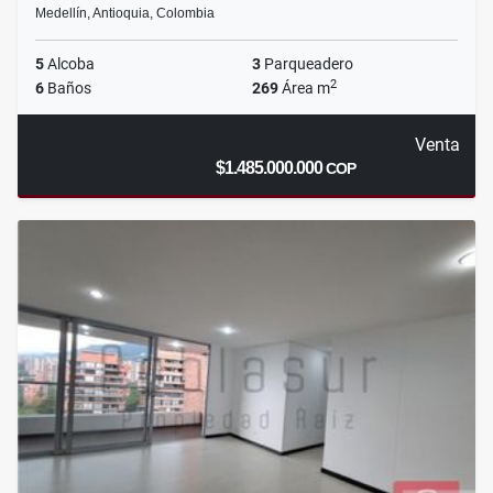
Medellín, Antioquia, Colombia
5
Alcoba
3
Parqueadero
2
6
Baños
269
Área m
Venta
$1.485.000.000
COP