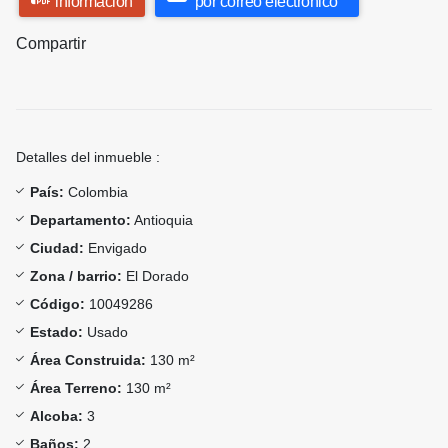
información
por correo electrónico
Compartir
Detalles del inmueble :
País:
Colombia
Departamento:
Antioquia
Ciudad:
Envigado
Zona / barrio:
El Dorado
Código:
10049286
Estado:
Usado
Área Construida:
130 m²
Área Terreno:
130 m²
Alcoba:
3
Baños:
2