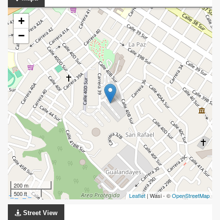
+
−
200 m
500 ft
Leaflet
| Wasi - ©
OpenStreetMap
Street View