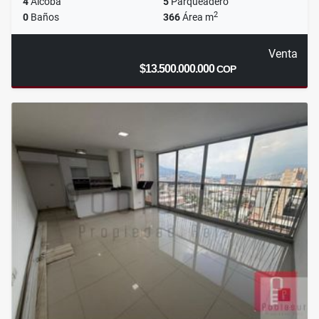
4
Alcoba
5
Parqueadero
2
0
Baños
366
Área m
Venta
$13.500.000.000
COP