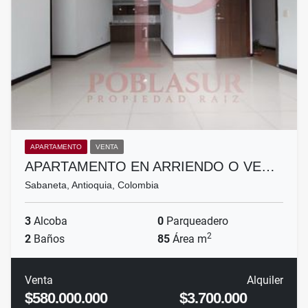
APARTAMENTO
VENTA
APARTAMENTO EN ARRIENDO O VE…
Sabaneta, Antioquia, Colombia
3
Alcoba
0
Parqueadero
2
2
Baños
85
Área m
Venta
Alquiler
$580.000.000
$3.700.000