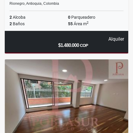
Rionegro, Antioquia, Colombia
2
Alcoba
0
Parqueadero
2
2
Baños
55
Área m
Alquiler
$1.480.000
COP