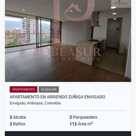
APARTAMENTO
ALQUILER
APARTAMENTO EN ARRIENDO ZUÑIGA ENVIGADO
Envigado, Antioquia, Colombia
2
Alcoba
2
Parqueadero
2
2
Baños
112
Área m